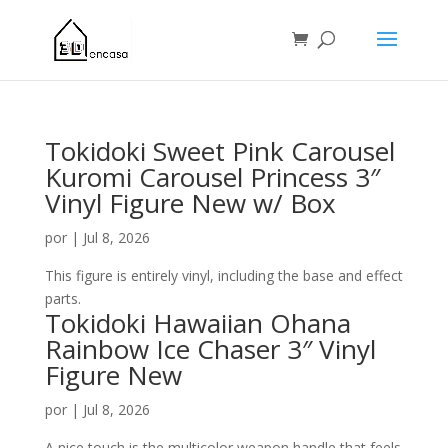
Tokidoki Sweet Pink Carousel
Kuromi Carousel Princess 3″
Vinyl Figure New w/ Box
por
|
Jul 8, 2026
This figure is entirely vinyl, including the base and effect
parts.
Tokidoki Hawaiian Ohana
Rainbow Ice Chaser 3″ Vinyl
Figure New
por
|
Jul 8, 2026
A nice touch is the multicolor weapon handle that feels