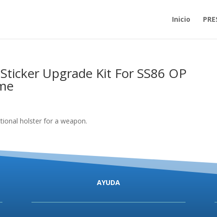
Inicio
PRE
ticker Upgrade Kit For SS86 OP
me
ctional holster for a weapon.
AYUDA